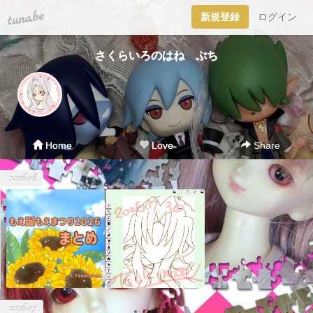
tuna.be
新規登録
ログイン
さくらいろのはね ぷち
Home
Love
Share
2026.08
2026.07