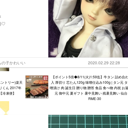
が
)♡
ちの子かわいい
2020.02.29 22:28
【ポイント5倍◆8/11(火)1:59迄】牛タン 詰め合わ
エントリー)楽天
入 厚切り 芯たん120g 味噌仕込み100g | タン元 
くん 2017年
噌漬け 肉 誕生日 贈り物 贈答 食品 食べ物 内祝 お
M【冷凍便】
元 御中元 夏ギフト 暑中見舞い 残暑見舞い 仙台
RME-30