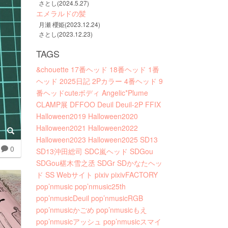
さとし(2024.5.27)
エメラルドの髪
月瀬 櫻姫(2023.12.24)
さとし(2023.12.23)
TAGS
&chouette
17番ヘッド
18番ヘッド
1番
ヘッド
2025日記
2Pカラー
4番ヘッド
9
番ヘッドcuteボディ
Angelic*Plume
CLAMP展
DFFOO
Deuil
Deuil-2P
FFIX
Halloween2019
Halloween2020
Halloween2021
Halloween2022
Halloween2023
Halloween2025
SD13
0
SD13沖田総司
SDC嵐ヘッド
SDGou
SDGou椹木雪之丞
SDGr
SDかなたヘッ
ド
SS
Webサイト
pixiv
pixivFACTORY
pop’nmusic
pop’nmusic25th
pop’nmusicDeuil
pop’nmusicRGB
pop’nmusicかごめ
pop’nmusicもえ
pop’nmusicアッシュ
pop’nmusicスマイ