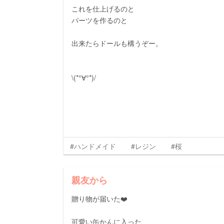
これを仕上げるのと
パーツを作るのと
出来たらドールも構うぞー。
\(*°∀°*)/
#ハンドメイド
#レジン
#桜
親友から
贈り物が届いた❤️
可愛い缶かんに入った