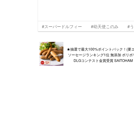
#スーパードルフィー
#幼天使このみ
#
★抽選で最大100%ポイントバック！(要
ソーセージランキング1位 無添加 ポリポリ
DLGコンテスト金賞受賞 SAITOHA