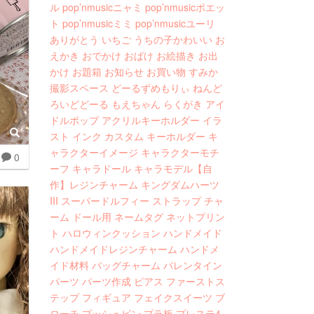
ル
pop’nmusicニャミ
pop’nmusicポエッ
ト
pop’nmusicミミ
pop’nmusicユーリ
ありがとう
いちご
うちの子かわいい
お
えかき
おでかけ
おばけ
お絵描き
お出
かけ
お題箱
お知らせ
お買い物
すみか
撮影スペース
どーるずめもりぃ
ねんど
ろいどどーる
もえちゃん
らくがき
アイ
ドルポップ
アクリルキーホルダー
イラ
スト
インク
カスタム
キーホルダー
キ
ャラクターイメージ
キャラクターモチ
0
ーフ
キャラドール
キャラモデル【自
作】レジンチャーム
キングダムハーツ
III
スーパードルフィー
ストラップ
チャ
ーム
ドール用
ネームタグ
ネットプリン
ト
ハロウィンクッション
ハンドメイド
ハンドメイドレジンチャーム
ハンドメ
イド材料
バッグチャーム
バレンタイン
パーツ
パーツ作成
ピアス
ファーストス
テップ
フィギュア
フェイクスイーツ
ブ
ローチ
プッシュピン
プラ板
プレステ4