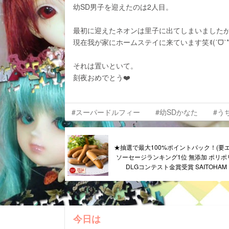
幼SD男子を迎えたのは2人目。
最初に迎えたネオンは里子に出てしまいました
現在我が家にホームステイに来ています笑ꉂ(ˊᗜˋ*
それは置いといて。
刻夜おめでとう❤️
#スーパードルフィー
#幼SDかなた
#う
★抽選で最大100%ポイントバック！(要
ソーセージランキング1位 無添加 ポリポリ
DLGコンテスト金賞受賞 SAITOHA
今日は