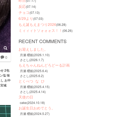
昨日
(07.17)
反応
(07.14)
チョコ
(07.13)
6/29より
(07.03)
もえ誕もえまつり2026
(06.28)
ミィィィトソォォォス！！
(06.26)
RECENT COMMENTS
お迎えしました。
月瀬 櫻姫(2026.1.10)
0
さとし(2026.1.7)
もえちゃんねんどろどーる計画
せ 2包
月瀬 櫻姫(2025.6.4)
タン塩 味
さとし(2025.6.2)
返し お中
とくべつ  な  ひ
 宮城
月瀬 櫻姫(2025.4.15)
さとし(2025.4.14)
天使の日
cake(2024.10.18)
お誕生日おめでとう。
月瀬 櫻姫(2024.5.27)