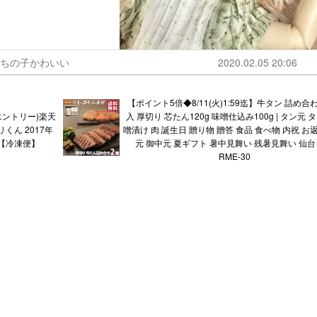
うちの子かわいい
2020.02.05 20:06
【ポイント5倍◆8/11(火)1:59迄】牛タン 詰め合わ
エントリー)楽天
入 厚切り 芯たん120g 味噌仕込み100g | タン元 
くん 2017年
噌漬け 肉 誕生日 贈り物 贈答 食品 食べ物 内祝 お
M【冷凍便】
元 御中元 夏ギフト 暑中見舞い 残暑見舞い 仙台
RME-30