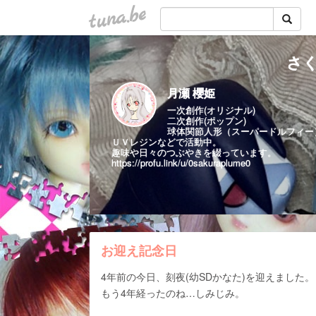
tuna.be
さ
月瀬 櫻姫
一次創作(オリジナル)
二次創作(ポップン)
球体関節人形（スーパードルフィー
ＵＶレジンなどで活動中。
趣味や日々のつぶやきを綴っています。
https://profu.link/u/0sakuraplume0
お迎え記念日
4年前の今日、刻夜(幼SDかなた)を迎えました。
もう4年経ったのね…しみじみ。