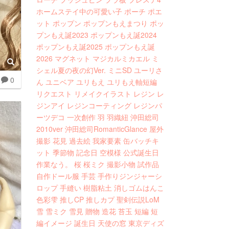
ホームステイ中の可愛い子
ポーチ
ポエ
ット
ポップン
ポップンもえまつり
ポッ
プンもえ誕2023
ポップンもえ誕2024
ポップンもえ誕2025
ポップンもえ誕
2026
マグネット
マジカルミカエル
ミ
シェル夏の夜の幻Ver.
ミニSD
ユーリさ
0
ん
ユニベア
ユリもえ
ユリもえ軸短編
リクエスト
リメイクイラスト
レジン
レ
ジンアイ
レジンコーティング
レジンパ
ーツデコ
一次創作
羽
羽織紐
沖田総司
2010ver
沖田総司RomanticGlance
屋外
撮影
花見
過去絵
我家要素
缶バッチキ
ット
季節物
記念日
空模様
公式誕生日
作業なう。
桜
桜ミク
撮影小物
試作品
自作ドール服
手芸
手作りジンジャーシ
ロップ
手縫い
樹脂粘土
消しゴムはんこ
色彩雫
推しCP
推しカプ
聖剣伝説LoM
雪
雪ミク
雪見
贈物
造花
苔玉
短編
短
編イメージ
誕生日
天使の窓
東京ディズ