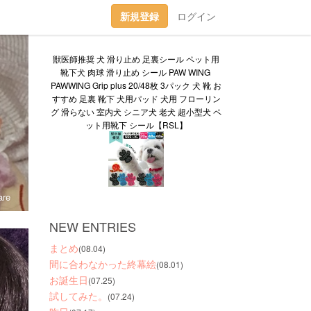
新規登録
ログイン
獣医師推奨 犬 滑り止め 足裏シール ペット用
靴下犬 肉球 滑り止め シール PAW WING 
PAWWING Grip plus 20/48枚 3パック 犬 靴 お
すすめ 足裏 靴下 犬用パッド 犬用 フローリン
グ 滑らない 室内犬 シニア犬 老犬 超小型犬 ペ
ット用靴下 シール【RSL】
re
NEW ENTRIES
まとめ
(08.04)
間に合わなかった終幕絵
(08.01)
お誕生日
(07.25)
試してみた。
(07.24)