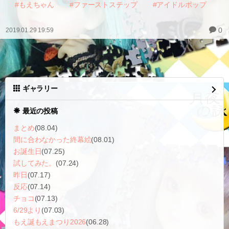
#もえちゃん
#ファーストステップ
#アイドルポップ
0
2019.01.29 19:59
ギャラリー
最近の投稿
まとめ
(08.04)
間に合わなかった終幕絵
(08.01)
お誕生日
(07.25)
試してみた。
(07.24)
昨日
(07.17)
反応
(07.14)
チョコ
(07.13)
6/29より
(07.03)
もえ誕もえまつり2026
(06.28)