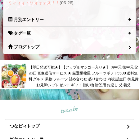
ミィィィトソォォォス！！
(06.26)
月別エントリー
タグ一覧
ブログトップ
【即日発送可能★】【アップルマンゴー入り★】 お中元 御中元 父
の日 画像送信サービス ★ 厳選果物屋 フルーツギフト5500 送料無
料 グルメ 果物 フルーツ 詰め合わせ 盛り合わせ 内祝 誕生日 御見舞
お見舞い プレゼント ギフト 贈り物 贈答用 お返し 父 義父
tuna.be
つなビィトップ