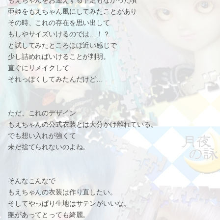
もえちゃんをお迎えする予定もなかった頃
亜姫をもえちゃん風にしてみたことがあり
その時、これの存在を思い出して
もしやサイズいけるのでは…！？
と試してみたところほぼ近い感じで
少し詰めればいけることが判明。
直ぐにリメイクして
それっぽくしてみたんだけど…
ただ、これのデザイン
もえちゃんの公式衣装とは大分かけ離れている。
でも想い入れが強くて
未だ捨てられないのよね。
そんなこんなで
もえちゃんの衣装は作り直したい。
そしてやっぱり生地はサテンがいいな。
艶があってとっても綺麗。