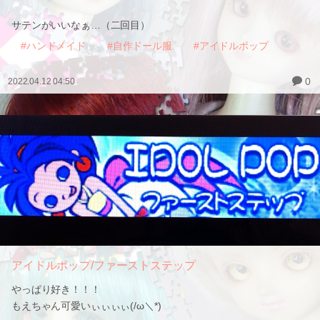
サテンがいいなぁ…（二回目）
#ハンドメイド
#自作ドール服
#アイドルポップ
0
2022.04.12 04:50
アイドルポップ/ファーストステップ
やっぱり好き！！！
もえちゃん可愛いぃぃぃぃ(/ω＼*)