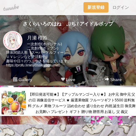
tuna.be
新規登録
ログイン
さくらいろのはね ぷち / アイドルポップ
月瀬 櫻姫
一次創作(オリジナル)
二次創作(ポップン)
球体関節人形（スーパードルフィー）
ＵＶレジンなどで活動中。
趣味や日々のつぶやきを綴っています。
https://profu.link/u/0sakuraplume0
Gallery
Love
Share
【即日発送可能★】【アップルマンゴー入り★】 お中元 御中元 父
の日 画像送信サービス ★ 厳選果物屋 フルーツギフト5500 送料無
料 グルメ 果物 フルーツ 詰め合わせ 盛り合わせ 内祝 誕生日 御見舞
お見舞い プレゼント ギフト 贈り物 贈答用 お返し 父 義父