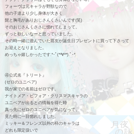
フォーヴは元キャラが野獣なので
他の子達より少し身体が大きく
髭と胸毛がありおじさんくさいんです(笑)
そのおじさんくささに惚れてしまって。
ずっと欲しいなーと思っていました。
その時一緒に遊んでいた親友が誕生日プレゼントに買って下さって
お迎えとなりました。
めっちゃ嬉しかったです.*･ﾟ(*º∀º*).ﾟ･*.
④公式名『トリート』
(ゼロのユニベア)
我が家での名前はゼロです。
ナイトメア・ビフォア・クリスマスキャラの
ユニベアが出るとの情報を得た時
真っ先にゼロのユニベアが気になって。
見た時に一目惚れしました。
ミッキー＆フレンズ以外の枠のキャラは
どれも限定扱いで