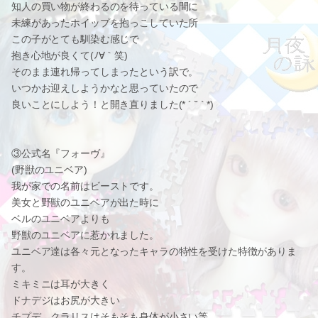
知人の買い物が終わるのを待っている間に
未練があったホイップを抱っこしていた所
この子がとても馴染む感じで
抱き心地が良くて(ﾉ∀｀笑)
そのまま連れ帰ってしまったという訳で。
いつかお迎えしようかなと思っていたので
良いことにしよう！と開き直りました(* ´ ˘ ` *)
③公式名『フォーヴ』
(野獣のユニベア)
我が家での名前はビーストです。
美女と野獣のユニベアが出た時に
ベルのユニベアよりも
野獣のユニベアに惹かれました。
ユニベア達は各々元となったキャラの特性を受けた特徴がありま
す。
ミキミニは耳が大きく
ドナデジはお尻が大きい
チプデ、クラリスはそもそも身体が小さい等。