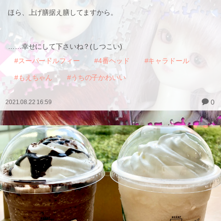
ほら、上げ膳据え膳してますから。
……幸せにして下さいね？(しつこい)
#スーパードルフィー
#4番ヘッド
#キャラドール
#もえちゃん
#うちの子かわいい
0
2021.08.22 16:59