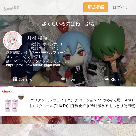
tuna.be
新規登録
ログイン
さくらいろのはね ぷち
月瀬 櫻姫
一次創作(オリジナル)
二次創作(ポップン)
球体関節人形（スーパードルフィー）
ＵＶレジンなどで活動中。
趣味や日々のつぶやきを綴っています。
https://profu.link/u/0sakuraplume0
Gallery
Love
Share
エリクシール ブライトニング ローション ca つめかえ用(150ml)
【エリクシール(ELIXIR)】[保湿化粧水 透明感ケア しっとり使用感]