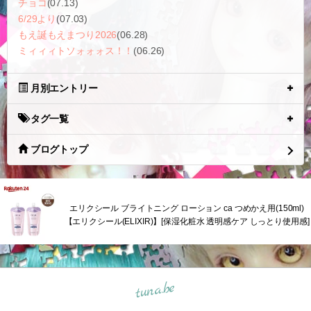
チョコ
(07.13)
6/29より
(07.03)
もえ誕もえまつり2026
(06.28)
ミィィィトソォォォス！！
(06.26)
月別エントリー
タグ一覧
ブログトップ
エリクシール ブライトニング ローション ca つめかえ用(150ml)
【エリクシール(ELIXIR)】[保湿化粧水 透明感ケア しっとり使用感]
tuna.be