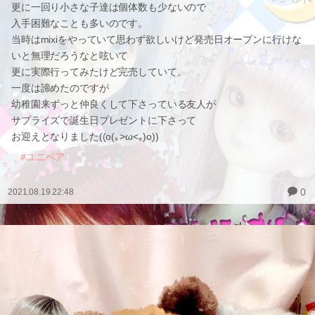
更に一回り小さな子達は個体数も少ないので
入手困難なことも多いのです。
当時はmixiをやっていて思わず欲しいけど発売日オープンに行けな
いと無理だろうなと呟いて
更に実際行ってみたけど完売していて。
一度は諦めたのですが
幼稚園来ずっと仲良くして下さっている友人が
サプライズで誕生日プレゼントに下さって
お迎えとなりました((o(｡>ω<｡)o))
#ユニベア
0
2021.08.19 22:48