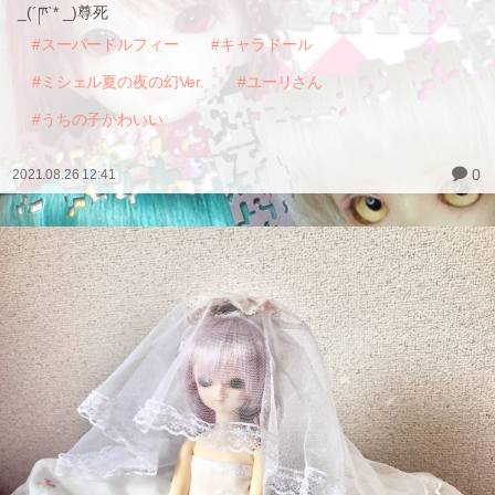
_(´ཫ`* _)尊死
#スーパードルフィー
#キャラドール
#ミシェル夏の夜の幻Ver.
#ユーリさん
#うちの子かわいい
0
2021.08.26 12:41