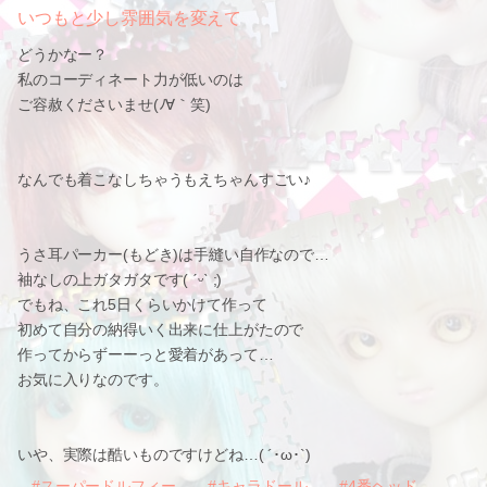
いつもと少し雰囲気を変えて
どうかなー？
私のコーディネート力が低いのは
ご容赦くださいませ(ﾉ∀｀笑)
なんでも着こなしちゃうもえちゃんすごい♪
うさ耳パーカー(もどき)は手縫い自作なので…
袖なしの上ガタガタです( ˊᵕˋ ;)
でもね、これ5日くらいかけて作って
初めて自分の納得いく出来に仕上がたので
作ってからずーーっと愛着があって…
お気に入りなのです。
いや、実際は酷いものですけどね…( ´･ω･`)
#スーパードルフィー
#キャラドール
#4番ヘッド