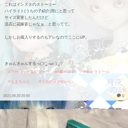
これはインスタのストーリー
ハイライト(うちの子紹介)用にと思って
サイズ変更したんだけど
流石に花嫁姿じゃなぁ…と思ってて。
しかしお蔵入りするのもアレなのでここにUP。
きゅんきゅんするっ(੭ु ›ω‹ )ु♡
#スーパードルフィー
#4番ヘッド
#キャラドール
#もえちゃん
#うちの子かわいい
0
2021.08.30 20:40