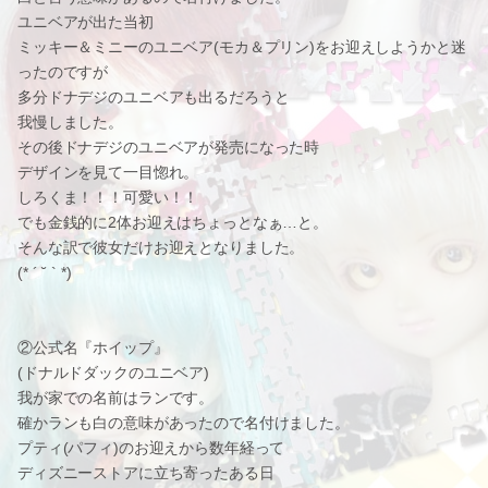
ユニベアが出た当初
ミッキー＆ミニーのユニベア(モカ＆プリン)をお迎えしようかと迷
ったのですが
多分ドナデジのユニベアも出るだろうと
我慢しました。
その後ドナデジのユニベアが発売になった時
デザインを見て一目惚れ。
しろくま！！！可愛い！！
でも金銭的に2体お迎えはちょっとなぁ…と。
そんな訳で彼女だけお迎えとなりました。
(* ´ ˘ ` *)
②公式名『ホイップ』
(ドナルドダックのユニベア)
我が家での名前はランです。
確かランも白の意味があったので名付けました。
プティ(パフィ)のお迎えから数年経って
ディズニーストアに立ち寄ったある日