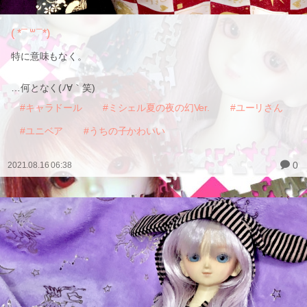
( *¯ ꒳¯*)
特に意味もなく。
…何となく(ﾉ∀｀笑)
#キャラドール
#ミシェル夏の夜の幻Ver.
#ユーリさん
#ユニベア
#うちの子かわいい
0
2021.08.16 06:38