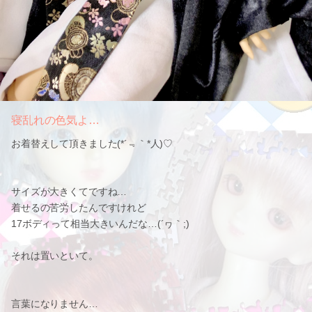
寝乱れの色気よ…
お着替えして頂きました(*´﹃｀*人)♡
サイズが大きくてですね…
着せるの苦労したんですけれど
17ボディって相当大きいんだな…(´ヮ｀;)
それは置いといて。
言葉になりません…