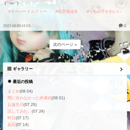
( ´･ω･`)
#スーパードルフィー
#幼天使ゆき
#うちの子かわいい
0
2021.08.09 16:03
次のページ »
ギャラリー
最近の投稿
まとめ
(08.04)
間に合わなかった終幕絵
(08.01)
お誕生日
(07.25)
試してみた。
(07.24)
昨日
(07.17)
反応
(07.14)