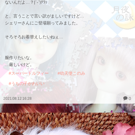
ないんだよ…？|´-`)ﾁﾗｯ
と、言うことで言い訳がましいですけど…
シェリーさんにご登場願ってみました。
そろそろお着替えしたいねぇ…
服作りたいな。
…厳しいけど。
#スーパードルフィー
#幼天使このみ
#うちの子かわいい
0
2021.08.12 16:28