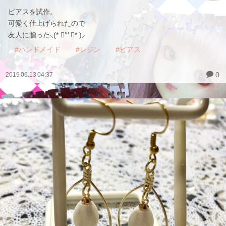
ピアスを試作。
可愛く仕上げられたので
友人に贈った⸜(* ॑꒳ ॑* )⸝
#ハンドメイド
#レジン
#ピアス
0
2019.06.13 04:37