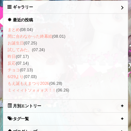
ギャラリー
最近の投稿
まとめ
(08.04)
間に合わなかった終幕絵
(08.01)
お誕生日
(07.25)
試してみた。
(07.24)
昨日
(07.17)
反応
(07.14)
チョコ
(07.13)
6/29より
(07.03)
もえ誕もえまつり2026
(06.28)
ミィィィトソォォォス！！
(06.26)
月別エントリー
タグ一覧