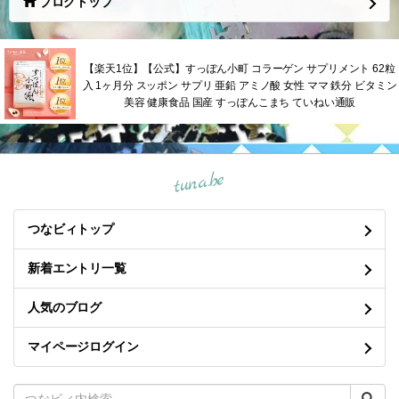
ブログトップ
【楽天1位】【公式】すっぽん小町 コラーゲン サプリメント 62粒
入 1ヶ月分 スッポン サプリ 亜鉛 アミノ酸 女性 ママ 鉄分 ビタミン
美容 健康食品 国産 すっぽんこまち ていねい通販
tuna.be
つなビィトップ
新着エントリ一覧
人気のブログ
マイページログイン