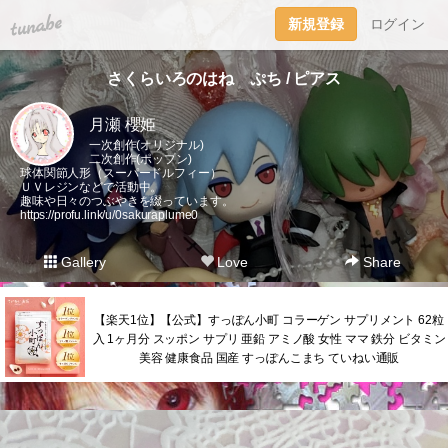
tuna.be
新規登録
ログイン
さくらいろのはね ぷち / ピアス
月瀬 櫻姫
一次創作(オリジナル)
二次創作(ポップン)
球体関節人形（スーパードルフィー）
ＵＶレジンなどで活動中。
趣味や日々のつぶやきを綴っています。
https://profu.link/u/0sakuraplume0
Gallery
Love
Share
【楽天1位】【公式】すっぽん小町 コラーゲン サプリメント 62粒
入 1ヶ月分 スッポン サプリ 亜鉛 アミノ酸 女性 ママ 鉄分 ビタミン
美容 健康食品 国産 すっぽんこまち ていねい通販