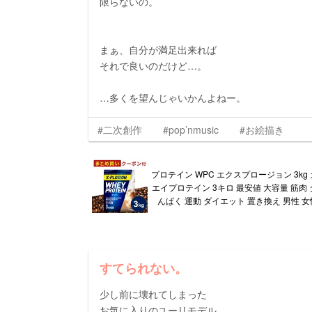
限らないの。
まぁ、自分が満足出来れば
それで良いのだけど…。
…多くを望んじゃいかんよねー。
#二次創作
#pop’nmusic
#お絵描き
プロテイン WPC エクスプロージョン 3kg
エイプロテイン 3キロ 最安値 大容量 筋肉
んぱく 運動 ダイエット 置き換え 男性 女
すてられない。
少し前に壊れてしまった
お気に入りのユーリモデル。