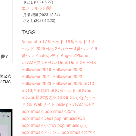
さとし(2024.5.27)
エメラルドの髪
月瀬 櫻姫(2023.12.24)
さとし(2023.12.23)
TAGS
&chouette
17番ヘッド
18番ヘッド
1番
ヘッド
2025日記
2Pカラー
4番ヘッド
9
番ヘッドcuteボディ
Angelic*Plume
0
CLAMP展
DFFOO
Deuil
Deuil-2P
FFIX
Halloween2019
Halloween2020
付 公式
Halloween2021
Halloween2022
 EMS
Halloween2023
Halloween2025
SD13
SD13沖田総司
SDC嵐ヘッド
SDGou
SDGou椹木雪之丞
SDGr
SDかなたヘッ
ド
SS
Webサイト
pixiv
pixivFACTORY
pop’nmusic
pop’nmusic25th
pop’nmusicDeuil
pop’nmusicRGB
pop’nmusicかごめ
pop’nmusicもえ
pop’nmusicアッシュ
pop’nmusicスマイ