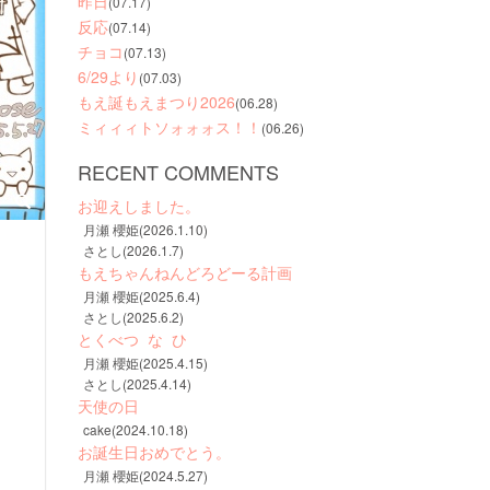
昨日
(07.17)
反応
(07.14)
チョコ
(07.13)
6/29より
(07.03)
もえ誕もえまつり2026
(06.28)
ミィィィトソォォォス！！
(06.26)
RECENT COMMENTS
お迎えしました。
月瀬 櫻姫(2026.1.10)
さとし(2026.1.7)
もえちゃんねんどろどーる計画
月瀬 櫻姫(2025.6.4)
さとし(2025.6.2)
とくべつ  な  ひ
月瀬 櫻姫(2025.4.15)
さとし(2025.4.14)
天使の日
cake(2024.10.18)
お誕生日おめでとう。
月瀬 櫻姫(2024.5.27)