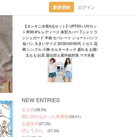
新規登録
ログイン
【タンキニ水着4点セット】UPF50+ UVカッ
ト率99.9% レディース 体型カバー Tシャツ ラ
ッシュガード 半袖 セパレート ショートパンツ 
短パン 大きいサイズ 20/30/40/50代 ミセス 花
柄 シンプル 小胸 ホルターネック 盛れる お腹/
太もも/お尻 露出控え紫外線対策 ママ水着
re
NEW ENTRIES
まとめ
(08.04)
間に合わなかった終幕絵
(08.01)
お誕生日
(07.25)
試してみた。
(07.24)