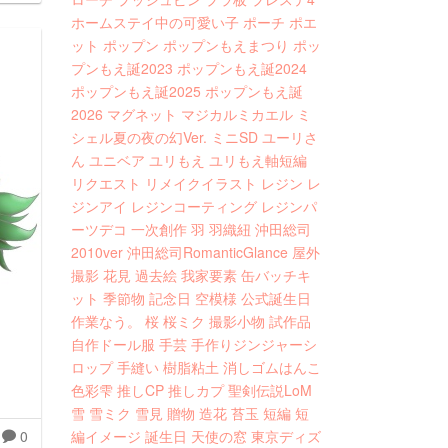
ホームステイ中の可愛い子
ポーチ
ポエ
ット
ポップン
ポップンもえまつり
ポッ
プンもえ誕2023
ポップンもえ誕2024
ポップンもえ誕2025
ポップンもえ誕
2026
マグネット
マジカルミカエル
ミ
シェル夏の夜の幻Ver.
ミニSD
ユーリさ
ん
ユニベア
ユリもえ
ユリもえ軸短編
リクエスト
リメイクイラスト
レジン
レ
ジンアイ
レジンコーティング
レジンパ
ーツデコ
一次創作
羽
羽織紐
沖田総司
2010ver
沖田総司RomanticGlance
屋外
撮影
花見
過去絵
我家要素
缶バッチキ
ット
季節物
記念日
空模様
公式誕生日
作業なう。
桜
桜ミク
撮影小物
試作品
自作ドール服
手芸
手作りジンジャーシ
ロップ
手縫い
樹脂粘土
消しゴムはんこ
色彩雫
推しCP
推しカプ
聖剣伝説LoM
雪
雪ミク
雪見
贈物
造花
苔玉
短編
短
0
編イメージ
誕生日
天使の窓
東京ディズ