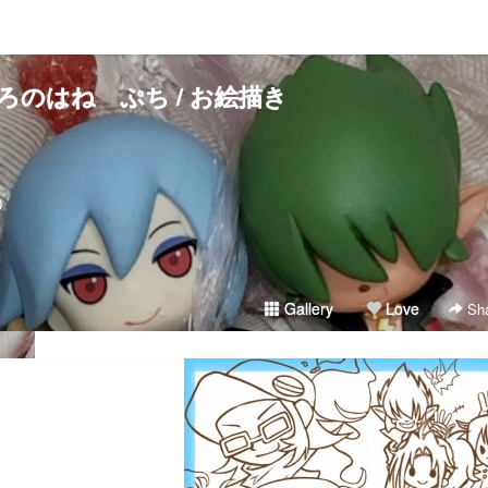
ろのはね ぷち / お絵描き
）
Gallery
Love
Sha