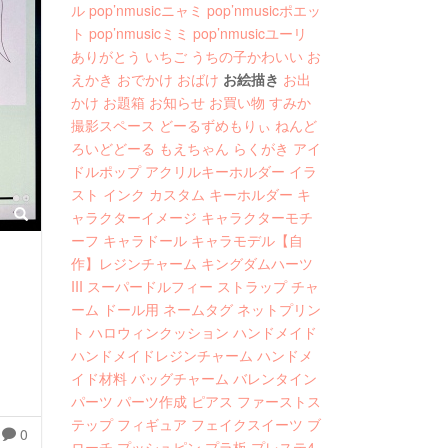
ル
pop’nmusicニャミ
pop’nmusicポエッ
ト
pop’nmusicミミ
pop’nmusicユーリ
ありがとう
いちご
うちの子かわいい
お
えかき
おでかけ
おばけ
お絵描き
お出
かけ
お題箱
お知らせ
お買い物
すみか
撮影スペース
どーるずめもりぃ
ねんど
ろいどどーる
もえちゃん
らくがき
アイ
ドルポップ
アクリルキーホルダー
イラ
スト
インク
カスタム
キーホルダー
キ
ャラクターイメージ
キャラクターモチ
ーフ
キャラドール
キャラモデル【自
作】レジンチャーム
キングダムハーツ
III
スーパードルフィー
ストラップ
チャ
ーム
ドール用
ネームタグ
ネットプリン
ト
ハロウィンクッション
ハンドメイド
ハンドメイドレジンチャーム
ハンドメ
イド材料
バッグチャーム
バレンタイン
パーツ
パーツ作成
ピアス
ファーストス
テップ
フィギュア
フェイクスイーツ
ブ
0
ローチ
プッシュピン
プラ板
プレステ4