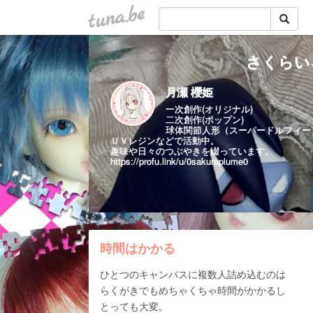
tuna.be
さくらい
月瀬 櫻姫
一次創作(オリジナル)
二次創作(ポップン)
球体関節人形（スーパードルフィー
ＵＶレジンなどで活動中。
趣味や日々のつぶやきを綴っています。
https://profu.link/u/0sakuraplume0
時間はかかる
ひとつのキャンバスに複数人詰め込むのは
らくがきでもめちゃくちゃ時間がかかるし
とっても大変。