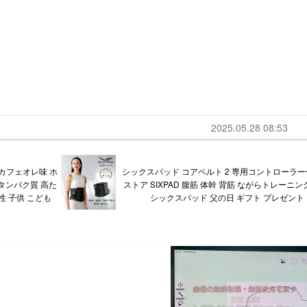
2025.05.28 08:53
 カフェオレ味 ホ
シックスパッド コアベルト 2 専用コントローラー
 タンパク質 高た
ストア SIXPAD 腹筋 体幹 背筋 ながらトレーニング
性 子供 こども
シックスパッド 父の日 ギフト プレゼント