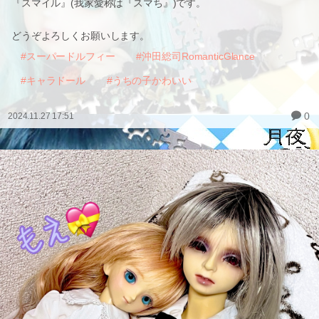
『スマイル』(我家愛称は『スマち』)です。
どうぞよろしくお願いします。
#スーパードルフィー
#沖田総司RomanticGlance
#キャラドール
#うちの子かわいい
0
2024.11.27 17:51