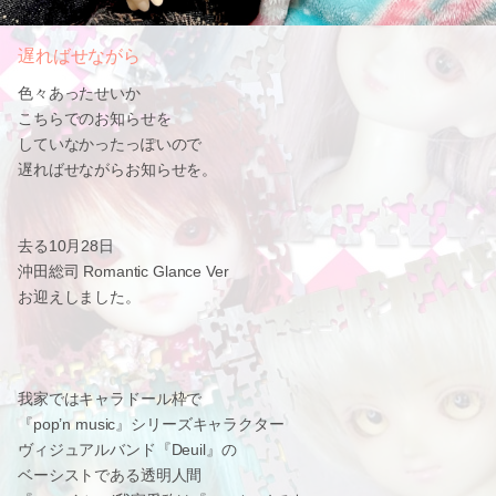
遅ればせながら
色々あったせいか
こちらでのお知らせを
していなかったっぽいので
遅ればせながらお知らせを。
去る10月28日
沖田総司 Romantic Glance Ver
お迎えしました。
我家ではキャラドール枠で
『pop’n music』シリーズキャラクター
ヴィジュアルバンド『Deuil』の
ベーシストである透明人間