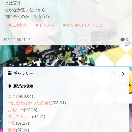
とは言え…
なかなか進まないから
間に合うのか…？💦💦💦
#二次創作
#イラスト
#pop’nmusicアッシュ
0
2024.11.08 21:45
ギャラリー
最近の投稿
まとめ
(08.04)
間に合わなかった終幕絵
(08.01)
お誕生日
(07.25)
試してみた。
(07.24)
昨日
(07.17)
反応
(07.14)