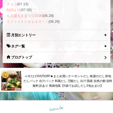
チョコ
(07.13)
6/29より
(07.03)
もえ誕もえまつり2026
(06.28)
ミィィィトソォォォス！！
(06.26)
月別エントリー
タグ一覧
ブログトップ
≪今だけ555円OFF★まとめ買いクーポン≫だし 味源のだし30包
だしパック 出汁パック 和風だし 万能だし 出汁 国産 自然の館 送料
無料 訳あり 簡易包装【5袋でお試しだし5包おまけ】
tuna.be