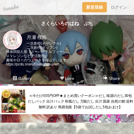
tuna.be
新規登録
ログイン
さくらいろのはね ぷち
月瀬 櫻姫
一次創作(オリジナル)
二次創作(ポップン)
球体関節人形（スーパードルフィー）
ＵＶレジンなどで活動中。
趣味や日々のつぶやきを綴っています。
https://profu.link/u/0sakuraplume0
Gallery
Love
Share
≪今だけ555円OFF★まとめ買いクーポン≫だし 味源のだし30包
だしパック 出汁パック 和風だし 万能だし 出汁 国産 自然の館 送料
無料 訳あり 簡易包装【5袋でお試しだし5包おまけ】