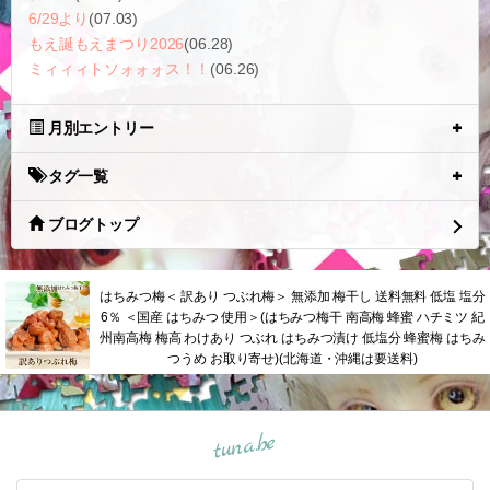
6/29より
(07.03)
もえ誕もえまつり2026
(06.28)
ミィィィトソォォォス！！
(06.26)
月別エントリー
タグ一覧
ブログトップ
はちみつ梅＜ 訳あり つぶれ梅＞ 無添加 梅干し 送料無料 低塩 塩分
6％ ＜国産 はちみつ 使用＞(はちみつ梅干 南高梅 蜂蜜 ハチミツ 紀
州南高梅 梅高 わけあり つぶれ はちみつ漬け 低塩分 蜂蜜梅 はちみ
つうめ お取り寄せ)(北海道・沖縄は要送料)
tuna.be