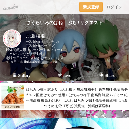
tuna.be
新規登録
ログイン
さくらいろのはね ぷち / リクエスト
月瀬 櫻姫
一次創作(オリジナル)
二次創作(ポップン)
球体関節人形（スーパードルフィー）
ＵＶレジンなどで活動中。
趣味や日々のつぶやきを綴っています。
https://profu.link/u/0sakuraplume0
Gallery
Love
Share
はちみつ梅＜ 訳あり つぶれ梅＞ 無添加 梅干し 送料無料 低塩 塩分
6％ ＜国産 はちみつ 使用＞(はちみつ梅干 南高梅 蜂蜜 ハチミツ 紀
州南高梅 梅高 わけあり つぶれ はちみつ漬け 低塩分 蜂蜜梅 はちみ
つうめ お取り寄せ)(北海道・沖縄は要送料)