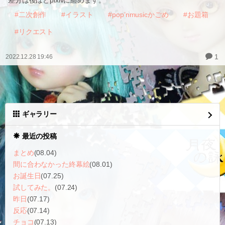
差分は後ほどpixivに纏めます。
#二次創作
#イラスト
#pop’nmusicかごめ
#お題箱
#リクエスト
1
2022.12.28 19:46
ギャラリー
最近の投稿
まとめ
(08.04)
間に合わなかった終幕絵
(08.01)
お誕生日
(07.25)
試してみた。
(07.24)
昨日
(07.17)
反応
(07.14)
チョコ
(07.13)