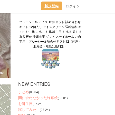
新規登録
ログイン
ブルーシール アイス 12個セット 詰め合わせ 
ギフト 12個入り アイスクリーム 送料無料 ギ
フト お中元 内祝い お礼 誕生日 お祝 お返し お
取り寄せ 沖縄土産 ギフト ステイホーム ご自
宅用　ブルーシール詰合せギフト12（沖縄・
北海道・離島は送料別）
re
NEW ENTRIES
まとめ
(08.04)
間に合わなかった終幕絵
(08.01)
お誕生日
(07.25)
試してみた。
(07.24)