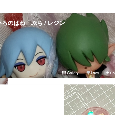
ろのはね ぷち / レジン
）
Gallery
Love
Sha