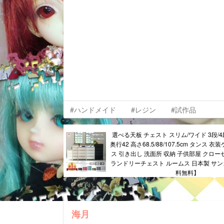
#ハンドメイド
#レジン
#試作品
選べる天板 チェスト スリム/ワイド 3段/4段/
奥行42 高さ68.5/88/107.5cm タンス 
ス 引き出し 洗面所 収納 子供部屋 クロー
ランドリーチェスト ルームス 日本製 サンカ
料無料】
海月