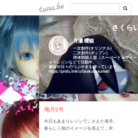
tuna.be
さくらい
月瀬 櫻姫
一次創作(オリジナル)
二次創作(ポップン)
球体関節人形（スーパードルフィー
ＵＶレジンなどで活動中。
趣味や日々のつぶやきを綴っています。
https://profu.link/u/0sakuraplume0
海月2号
今日もあまりレジンでこさえた海月。
春らしく桜のイメージを添えて…🌸