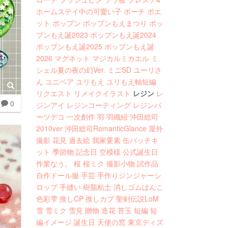
ホームステイ中の可愛い子
ポーチ
ポエ
ット
ポップン
ポップンもえまつり
ポッ
プンもえ誕2023
ポップンもえ誕2024
ポップンもえ誕2025
ポップンもえ誕
2026
マグネット
マジカルミカエル
ミ
シェル夏の夜の幻Ver.
ミニSD
ユーリさ
ん
ユニベア
ユリもえ
ユリもえ軸短編
リクエスト
リメイクイラスト
レジン
レ
0
ジンアイ
レジンコーティング
レジンパ
ーツデコ
一次創作
羽
羽織紐
沖田総司
2010ver
沖田総司RomanticGlance
屋外
撮影
花見
過去絵
我家要素
缶バッチキ
ット
季節物
記念日
空模様
公式誕生日
作業なう。
桜
桜ミク
撮影小物
試作品
自作ドール服
手芸
手作りジンジャーシ
ロップ
手縫い
樹脂粘土
消しゴムはんこ
色彩雫
推しCP
推しカプ
聖剣伝説LoM
雪
雪ミク
雪見
贈物
造花
苔玉
短編
短
編イメージ
誕生日
天使の窓
東京ディズ