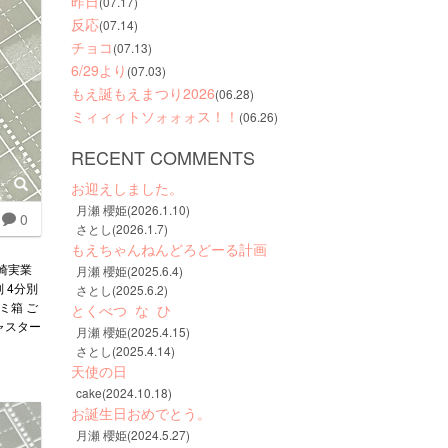
昨日
(07.17)
反応
(07.14)
チョコ
(07.13)
6/29より
(07.03)
もえ誕もえまつり2026
(06.28)
ミィィィトソォォォス！！
(06.26)
RECENT COMMENTS
お迎えしました。
月瀬 櫻姫(2026.1.10)
0
さとし(2026.1.7)
もえちゃんねんどろどーる計画
崎実業
月瀬 櫻姫(2025.6.4)
別 4分別
さとし(2025.6.2)
ミ箱 ご
とくべつ  な  ひ
ャスター
月瀬 櫻姫(2025.4.15)
さとし(2025.4.14)
天使の日
cake(2024.10.18)
お誕生日おめでとう。
月瀬 櫻姫(2024.5.27)