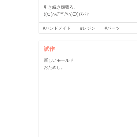
引き続き頑張ろ。
((⊂(∩///˙꒳​˙///∩)⊃))ﾌﾝﾌﾝ
#ハンドメイド
#レジン
#パーツ
試作
新しいモールド
おためし。