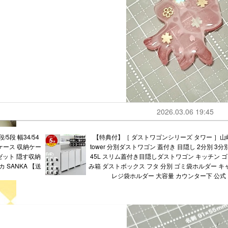
2026.03.06 19:45
5段 幅34/54
【特典付】［ ダストワゴンシリーズ タワー ］山
衣装ケース 収納ケー
tower 分別ダストワゴン 蓋付き 目隠し 2分別 3分
ゼット 隠す収納
45L スリム蓋付き目隠しダストワゴン キッチン ゴ
 SANKA 【送
み箱 ダストボックス フタ 分別 ゴミ袋ホルダー キ
レジ袋ホルダー 大容量 カウンター下 公式