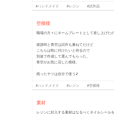
#ハンドメイド
#レジン
#試作品
空模様
職場の方々にネームプレートとして差し上げた
彼誰時と青空は試作も兼ねてだけど
こちらは鞄に付けたいと仰るので
別途で作成して選んでもらった。
青空がお気に召した模様。
残ったヤツは自分で使う♪
#ハンドメイド
#レジン
#空模様
素材
レジンに封入する素材はなるべくネイルシール