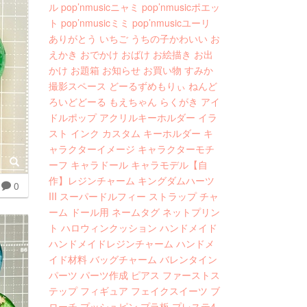
ル
pop’nmusicニャミ
pop’nmusicポエッ
ト
pop’nmusicミミ
pop’nmusicユーリ
ありがとう
いちご
うちの子かわいい
お
えかき
おでかけ
おばけ
お絵描き
お出
かけ
お題箱
お知らせ
お買い物
すみか
撮影スペース
どーるずめもりぃ
ねんど
ろいどどーる
もえちゃん
らくがき
アイ
ドルポップ
アクリルキーホルダー
イラ
スト
インク
カスタム
キーホルダー
キ
ャラクターイメージ
キャラクターモチ
ーフ
キャラドール
キャラモデル【自
作】レジンチャーム
キングダムハーツ
0
III
スーパードルフィー
ストラップ
チャ
ーム
ドール用
ネームタグ
ネットプリン
ト
ハロウィンクッション
ハンドメイド
ハンドメイドレジンチャーム
ハンドメ
イド材料
バッグチャーム
バレンタイン
パーツ
パーツ作成
ピアス
ファーストス
テップ
フィギュア
フェイクスイーツ
ブ
ローチ
プッシュピン
プラ板
プレステ4