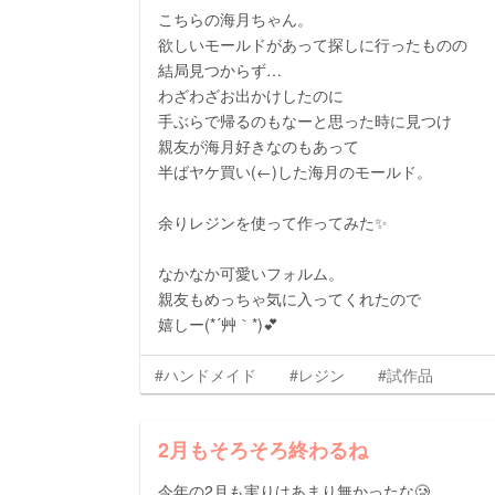
こちらの海月ちゃん。
欲しいモールドがあって探しに行ったものの
結局見つからず…
わざわざお出かけしたのに
手ぶらで帰るのもなーと思った時に見つけ
親友が海月好きなのもあって
半ばヤケ買い(←)した海月のモールド。
余りレジンを使って作ってみた✨
なかなか可愛いフォルム。
親友もめっちゃ気に入ってくれたので
嬉しー(*´艸｀*)💕
#ハンドメイド
#レジン
#試作品
2月もそろそろ終わるね
今年の2月も実りはあまり無かったな🥲