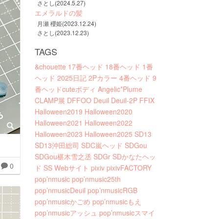
さとし(2024.5.27)
エメラルドの髪
月瀬 櫻姫(2023.12.24)
さとし(2023.12.23)
TAGS
&chouette
17番ヘッド
18番ヘッド
1番
ヘッド
2025日記
2Pカラー
4番ヘッド
9
番ヘッドcuteボディ
Angelic*Plume
CLAMP展
DFFOO
Deuil
Deuil-2P
FFIX
Halloween2019
Halloween2020
Halloween2021
Halloween2022
Halloween2023
Halloween2025
SD13
SD13沖田総司
SDC嵐ヘッド
SDGou
SDGou椹木雪之丞
SDGr
SDかなたヘッ
0
ド
SS
Webサイト
pixiv
pixivFACTORY
pop’nmusic
pop’nmusic25th
pop’nmusicDeuil
pop’nmusicRGB
pop’nmusicかごめ
pop’nmusicもえ
pop’nmusicアッシュ
pop’nmusicスマイ