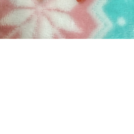
お試し。
いちごのパーツを使って
ドールサイズのペンダントと
バンスクリップにしてみました。
まだ着けてみてないけど…
どうかなー(((* ॑˘ ॑* ≡ * ॑˘ ॑*)))ｿﾜｿﾜ