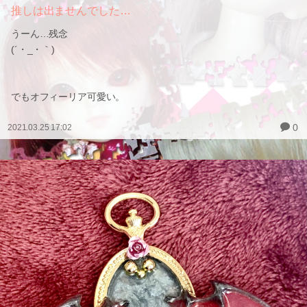
推しは出ませんでした…
うーん…残念
(´・_・｀)
でもオフィーリア可愛い。
0
2021.03.25 17:02