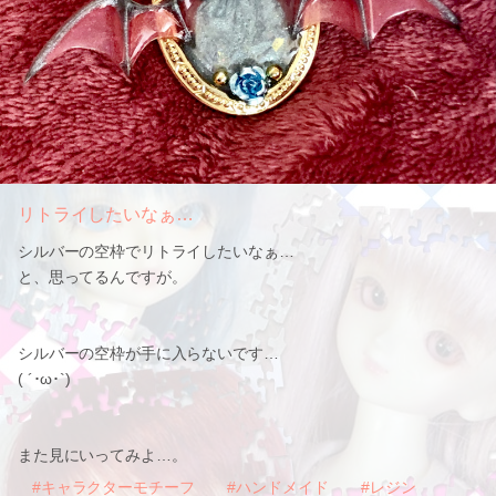
リトライしたいなぁ…
シルバーの空枠でリトライしたいなぁ…
と、思ってるんですが。
シルバーの空枠が手に入らないです…
( ´･ω･`)
また見にいってみよ…。
#キャラクターモチーフ
#ハンドメイド
#レジン