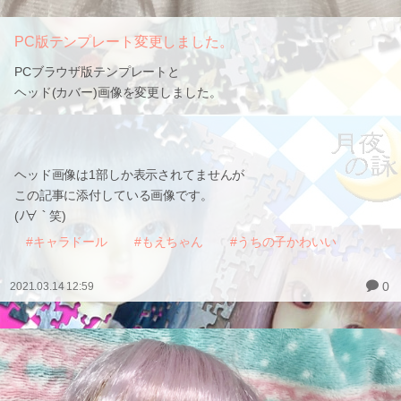
PC版テンプレート変更しました。
PCブラウザ版テンプレートと
ヘッド(カバー)画像を変更しました。
ヘッド画像は1部しか表示されてませんが
この記事に添付している画像です。
(ﾉ∀｀笑)
#キャラドール
#もえちゃん
#うちの子かわいい
0
2021.03.14 12:59