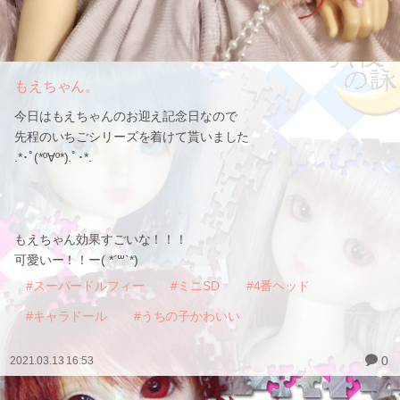
もえちゃん。
今日はもえちゃんのお迎え記念日なので
先程のいちごシリーズを着けて貰いました
.*･ﾟ(*º∀º*).ﾟ･*.
もえちゃん効果すごいな！！！
可愛いー！！ー(​ *´꒳`*​)
#スーパードルフィー
#ミニSD
#4番ヘッド
#キャラドール
#うちの子かわいい
0
2021.03.13 16:53