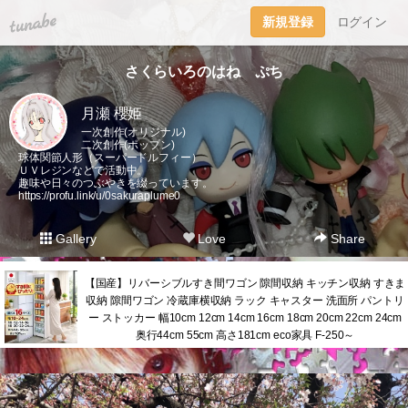
tuna.be
新規登録
ログイン
さくらいろのはね ぷち
月瀬 櫻姫
一次創作(オリジナル)
二次創作(ポップン)
球体関節人形（スーパードルフィー）
ＵＶレジンなどで活動中。
趣味や日々のつぶやきを綴っています。
https://profu.link/u/0sakuraplume0
Gallery
Love
Share
【国産】リバーシブルすき間ワゴン 隙間収納 キッチン収納 すきま
収納 隙間ワゴン 冷蔵庫横収納 ラック キャスター 洗面所 パントリ
ー ストッカー 幅10cm 12cm 14cm 16cm 18cm 20cm 22cm 24cm
奥行44cm 55cm 高さ181cm eco家具 F-250～