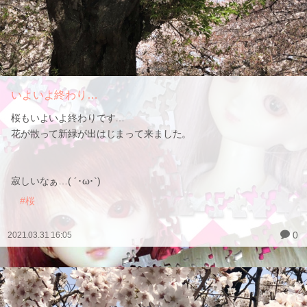
いよいよ終わり…
桜もいよいよ終わりです…
花が散って新緑が出はじまって来ました。
寂しいなぁ…( ´･ω･`)
#桜
0
2021.03.31 16:05