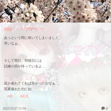
満開！！.*･ﾟ(*º∀º*).ﾟ･*.
あっという間に咲いてしまいました。
早いなぁ…
そして明日、明後日には
試練の雨が待っているよ…
誰か連れてくれば良かったかなぁ…
写真撮れたのにね。
#桜
#花見
0
2021.03.27 15:58