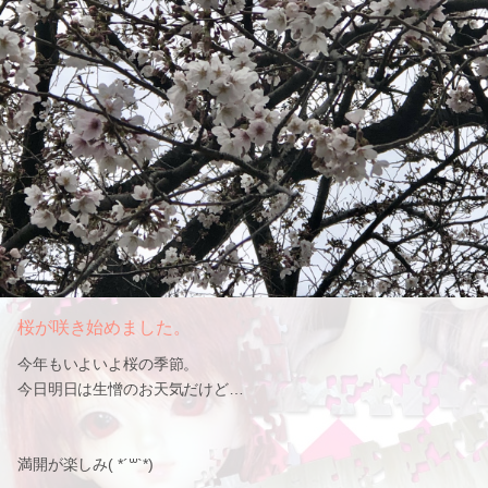
桜が咲き始めました。
今年もいよいよ桜の季節。
今日明日は生憎のお天気だけど…
満開が楽しみ(​ *´꒳`*​)