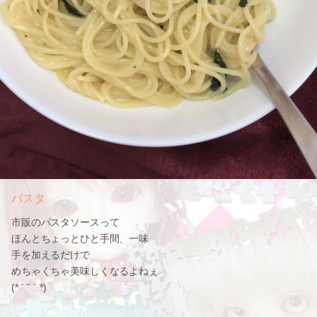
パスタ
市販のパスタソースって
ほんとちょっとひと手間、一味
手を加えるだけで
めちゃくちゃ美味しくなるよねぇ
(* ´ ˘ ` *)