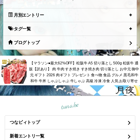
月別エントリー
タグ一覧
ブログトップ
【マラソン●最大62%OFF】松阪牛 A5 切り落とし 500g 松坂牛 通
販【訳あり】 肉 牛肉 すき焼き すき焼き肉 切り落とし お中元 御中
元 ギフト 2026 肉ギフト プレゼント 食べ物 食品 グルメ 黒毛和牛
和牛 牛丼 しゃぶしゃぶ 牛しゃぶ 高級 冷凍 冷食 人気 お取り寄せ
tuna.be
つなビィトップ
新着エントリ一覧