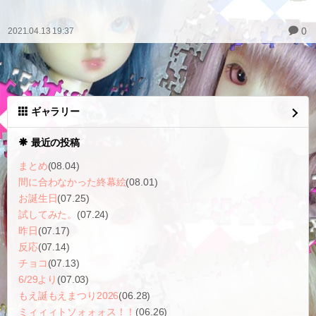
0
2021.04.13 19:37
ギャラリー
最近の投稿
まとめ
(08.04)
間に合わなかった終幕絵
(08.01)
お誕生日
(07.25)
試してみた。
(07.24)
昨日
(07.17)
反応
(07.14)
チョコ
(07.13)
6/29より
(07.03)
もえ誕もえまつり2026
(06.28)
ミィィィトソォォォス！！
(06.26)