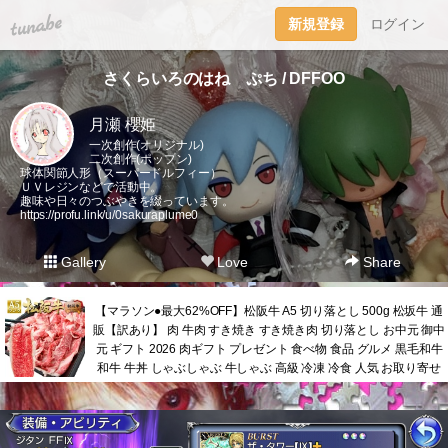
tuna.be
新規登録
ログイン
さくらいろのはね ぷち / DFFOO
月瀬 櫻姫
一次創作(オリジナル)
二次創作(ポップン)
球体関節人形（スーパードルフィー）
ＵＶレジンなどで活動中。
趣味や日々のつぶやきを綴っています。
https://profu.link/u/0sakuraplume0
Gallery
Love
Share
【マラソン●最大62%OFF】松阪牛 A5 切り落とし 500g 松坂牛 通
販【訳あり】 肉 牛肉 すき焼き すき焼き肉 切り落とし お中元 御中
元 ギフト 2026 肉ギフト プレゼント 食べ物 食品 グルメ 黒毛和牛
和牛 牛丼 しゃぶしゃぶ 牛しゃぶ 高級 冷凍 冷食 人気 お取り寄せ