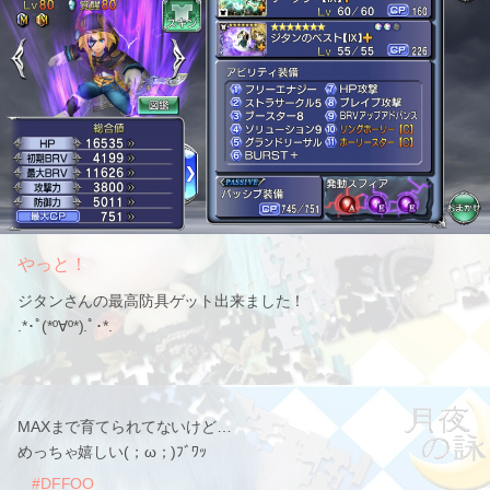
やっと！
ジタンさんの最高防具ゲット出来ました！
.*･ﾟ(*º∀º*).ﾟ･*.
MAXまで育てられてないけど…
めっちゃ嬉しい(；ω；)ﾌﾞﾜｯ
#DFFOO