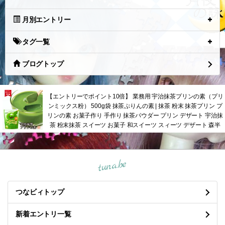
月別エントリー
タグ一覧
ブログトップ
【エントリーでポイント10倍】 業務用 宇治抹茶プリンの素（プリ
ンミックス粉） 500g袋 抹茶ぷりんの素 | 抹茶 粉末 抹茶プリン プ
リンの素 お菓子作り 手作り 抹茶パウダー プリン デザート 宇治抹
茶 粉末抹茶 スイーツ お菓子 和スイーツ スィーツ デザート 森半
tuna.be
つなビィトップ
新着エントリ一覧