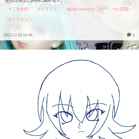
差分は後ほどpixivに纏めます。
#二次創作
#イラスト
#pop’nmusicかごめ
#お題箱
#リクエスト
1
2022.12.28 19:46