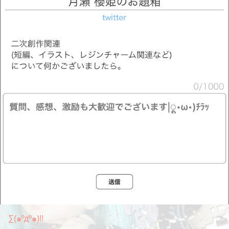
∑(๑ºдº๑)!!