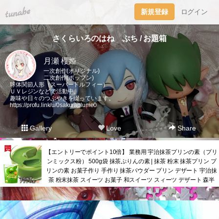
tuna.be
新規登録
ログイン
さくらいろのはね ぷち / お題箱
月瀬 櫻姫
一次創作(オリジナル)
二次創作(ポップン)
球体関節人形（スーパードルフィー）
ＵＶレジンなどで活動中。
趣味や日々のつぶやきを綴っています。
https://profu.link/u/0sakuraplume0
Gallery
Love
Share
【エントリーでポイント10倍】 業務用 宇治抹茶プリンの素（プリ
ンミックス粉） 500g袋 抹茶ぷりんの素 | 抹茶 粉末 抹茶プリン プ
リンの素 お菓子作り 手作り 抹茶パウダー プリン デザート 宇治抹
茶 粉末抹茶 スイーツ お菓子 和スイーツ スィーツ デザート 森半