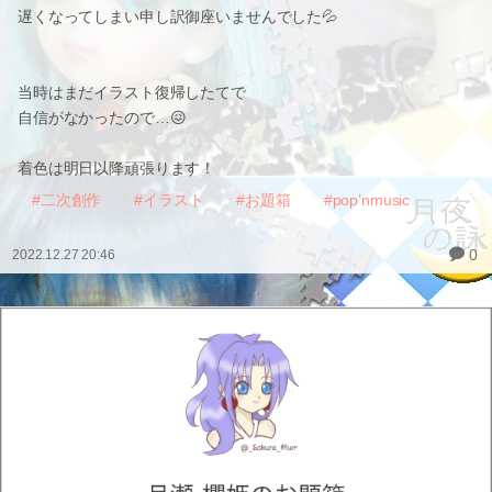
遅くなってしまい申し訳御座いませんでした💦
当時はまだイラスト復帰したてで
自信がなかったので…😖
着色は明日以降頑張ります！
#二次創作
#イラスト
#お題箱
#pop’nmusic
0
2022.12.27 20:46