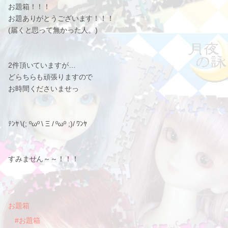
お題箱！！！
お題ありがとうございます！！！
(届くと思って無かった人。)
2件頂いていますが…
どらちらも頑張りますので
お時間くださいませっ
ﾃﾝﾔ \(; ºωº \ Ξ / ºωº ;)/ ﾜﾝﾔ
すみません～～！！！
お題箱
#お題箱