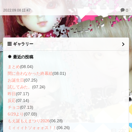
0
2022.09.08 11:47
ギャラリー
最近の投稿
まとめ
(08.04)
間に合わなかった終幕絵
(08.01)
お誕生日
(07.25)
試してみた。
(07.24)
昨日
(07.17)
反応
(07.14)
チョコ
(07.13)
6/29より
(07.03)
もえ誕もえまつり2026
(06.28)
ミィィィトソォォォス！！
(06.26)