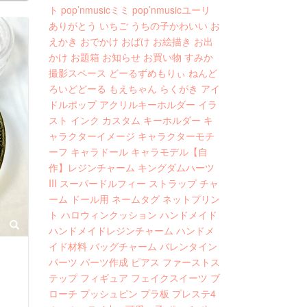
ト
pop’nmusicミミ
pop’nmusicユーリ
ありがとう
いちご
うちの子かわいい
お
えかき
おでかけ
おばけ
お絵描き
お出
かけ
お題箱
お知らせ
お買い物
すみか
撮影スペース
どーるずめもりぃ
ねんど
ろいどどーる
もえちゃん
らくがき
アイ
ドルポップ
アクリルキーホルダー
イラ
スト
インク
カスタム
キーホルダー
キ
ャラクターイメージ
キャラクターモチ
ーフ
キャラドール
キャラモデル【自
作】レジンチャーム
キングダムハーツ
III
スーパードルフィー
ストラップ
チャ
ーム
ドール用
ネームタグ
ネットプリン
ト
ハロウィンクッション
ハンドメイド
ハンドメイドレジンチャーム
ハンドメ
イド材料
バッグチャーム
バレンタイン
パーツ
パーツ作成
ピアス
ファーストス
テップ
フィギュア
フェイクスイーツ
ブ
ローチ
プッシュピン
プラ板
プレステ4