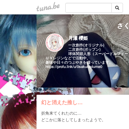
tuna.be
さ
月瀬 櫻姫
一次創作(オリジナル)
二次創作(ポップン)
球体関節人形（スーパードルフィー
ＵＶレジンなどで活動中。
趣味や日々のつぶやきを綴っています。
https://profu.link/u/0sakuraplume0
幻と消えた推し…
折角来てくれたのに…
どこかに落としてしまったようで。