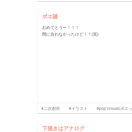
ポエ誕
おめでとうー！！！
間に合わなかったけど！！(笑)
#二次創作
#イラスト
#pop’nmusicポエ
下描きはアナログ