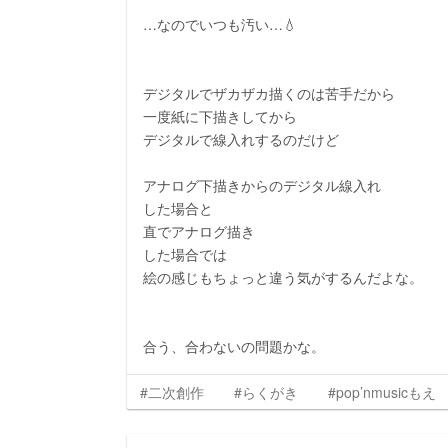
…なのでいつも汚い…💧
デジタルでザカザカ描くのは苦手だから
一度紙に下描きしてから
デジタルで線入れするのだけど
アナログ下描きからのデジタル線入れ
した場合と
直でアナログ描き
した場合では
絵の感じもちょっと違う気がするんだよな。
合う、合わないの問題かな。
#二次創作
#らくがき
#pop’nmusicもえ