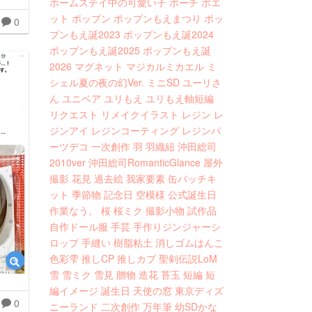
ホームステイ中の可愛い子
ポーチ
ポエ
ット
ポップン
ポップンもえまつり
ポッ
0
プンもえ誕2023
ポップンもえ誕2024
ポップンもえ誕2025
ポップンもえ誕
2026
マグネット
マジカルミカエル
ミ
シェル夏の夜の幻Ver.
ミニSD
ユーリさ
ん
ユニベア
ユリもえ
ユリもえ軸短編
リクエスト
リメイクイラスト
レジン
レ
ジンアイ
レジンコーティング
レジンパ
ーツデコ
一次創作
羽
羽織紐
沖田総司
2010ver
沖田総司RomanticGlance
屋外
撮影
花見
過去絵
我家要素
缶バッチキ
ット
季節物
記念日
空模様
公式誕生日
作業なう。
桜
桜ミク
撮影小物
試作品
自作ドール服
手芸
手作りジンジャーシ
ロップ
手縫い
樹脂粘土
消しゴムはんこ
色彩雫
推しCP
推しカプ
聖剣伝説LoM
雪
雪ミク
雪見
贈物
造花
苔玉
短編
短
編イメージ
誕生日
天使の窓
東京ディズ
0
ニーランド
二次創作
万年筆
幼SDかな