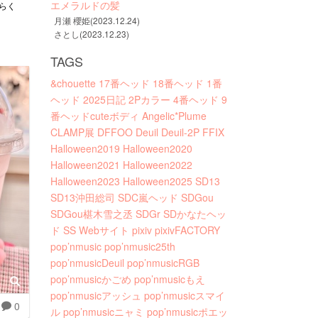
エメラルドの髪
ぶらく
月瀬 櫻姫(2023.12.24)
さとし(2023.12.23)
TAGS
&chouette
17番ヘッド
18番ヘッド
1番
ヘッド
2025日記
2Pカラー
4番ヘッド
9
番ヘッドcuteボディ
Angelic*Plume
CLAMP展
DFFOO
Deuil
Deuil-2P
FFIX
Halloween2019
Halloween2020
Halloween2021
Halloween2022
Halloween2023
Halloween2025
SD13
SD13沖田総司
SDC嵐ヘッド
SDGou
SDGou椹木雪之丞
SDGr
SDかなたヘッ
ド
SS
Webサイト
pixiv
pixivFACTORY
pop’nmusic
pop’nmusic25th
pop’nmusicDeuil
pop’nmusicRGB
pop’nmusicかごめ
pop’nmusicもえ
pop’nmusicアッシュ
pop’nmusicスマイ
0
ル
pop’nmusicニャミ
pop’nmusicポエッ