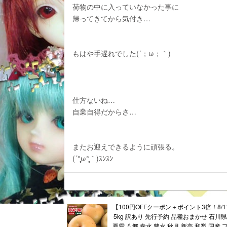
荷物の中に入っていなかった事に
帰ってきてから気付き…
もはや手遅れでした(´；ω；｀)
仕方ないね…
自業自得だからさ…
またお迎えできるように頑張る。
(´°̥̥ω°̥̥｀)ｽﾝｽﾝ
【100円OFFクーポン＋ポイント3倍！8/11
5kg 訳あり 先行予約 品種おまかせ 石川県
夏雫 八郷 幸水 豊水 秋月 新高 和梨 国産 