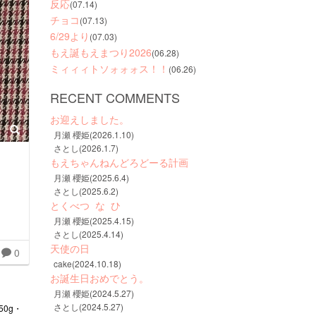
反応
(07.14)
チョコ
(07.13)
6/29より
(07.03)
もえ誕もえまつり2026
(06.28)
ミィィィトソォォォス！！
(06.26)
RECENT COMMENTS
お迎えしました。
月瀬 櫻姫(2026.1.10)
さとし(2026.1.7)
もえちゃんねんどろどーる計画
月瀬 櫻姫(2025.6.4)
さとし(2025.6.2)
とくべつ  な  ひ
月瀬 櫻姫(2025.4.15)
さとし(2025.4.14)
天使の日
0
cake(2024.10.18)
お誕生日おめでとう。
月瀬 櫻姫(2024.5.27)
さとし(2024.5.27)
50g・