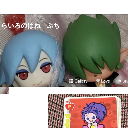
くらいろのはね ぷち
）
Gallery
Love
Sha