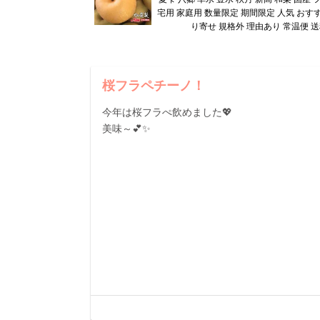
宅用 家庭用 数量限定 期間限定 人気 おす
り寄せ 規格外 理由あり 常温便 
桜フラペチーノ！
今年は桜フラぺ飲めました💖
美味～💕✨