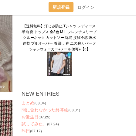
新規登録
ログイン
【送料無料】汗じみ防止 Tシャツ レディース 
半袖 夏 トップス 全8色 M-L フレンチスリーブ 
クルーネック カットソー 綿混 接触冷感 吸水
速乾 プルオーバー 着回し 春 二の腕カバー オ
シャレウォーカー※メール便可※【5】
re
NEW ENTRIES
まとめ
(08.04)
間に合わなかった終幕絵
(08.01)
お誕生日
(07.25)
試してみた。
(07.24)
昨日
(07.17)