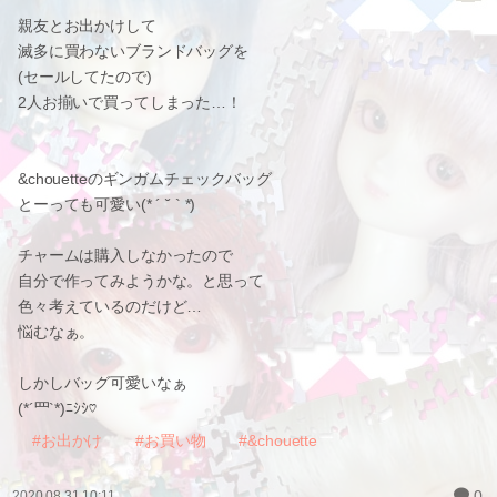
親友とお出かけして
滅多に買わないブランドバッグを
(セールしてたので)
2人お揃いで買ってしまった…！
&chouetteのギンガムチェックバッグ
とーっても可愛い(* ´ ˘ ` *)
チャームは購入しなかったので
自分で作ってみようかな。と思って
色々考えているのだけど…
悩むなぁ。
しかしバッグ可愛いなぁ
(*´罒`*)ﾆｼｼ♡
#お出かけ
#お買い物
#&chouette
0
2020.08.31 10:11