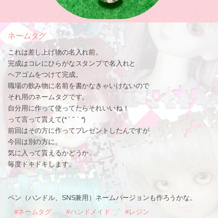
ネームタグ
これは差し上げ物の名入れ前。
完成はコレにひらがなスタンプで名入れと
ヘアゴムをつけて完成。
職場の飲み物に名前を書かなきゃいけないので
それ用のネームタグです。
自分用に作って使ってたらそれいいね！
って言って貰えて(* ´ ˘ ` *)
前回はその方に作ってプレゼントしたんですが
今回は別の方に。
気に入って貰えるかどうか…
毎度ドキドキします。
ペン（ハンドル、SNS兼用）ネームバージョンも作ろうかな。
#ネームタグ
#ハンドメイド
#レジン