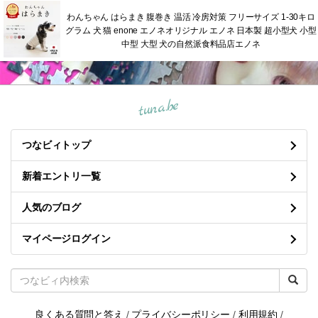
わんちゃん はらまき 腹巻き 温活 冷房対策 フリーサイズ 1-30キロ
グラム 犬 猫 enone エノネオリジナル エノネ 日本製 超小型犬 小型
中型 大型 犬の自然派食料品店エノネ
tuna.be
つなビィトップ
新着エントリ一覧
人気のブログ
マイページログイン
良くある質問と答え
/
プライバシーポリシー
/
利用規約
/