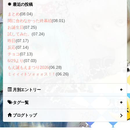
最近の投稿
まとめ
(08.04)
間に合わなかった終幕絵
(08.01)
お誕生日
(07.25)
試してみた。
(07.24)
昨日
(07.17)
反応
(07.14)
チョコ
(07.13)
6/29より
(07.03)
もえ誕もえまつり2026
(06.28)
ミィィィトソォォォス！！
(06.26)
月別エントリー
タグ一覧
ブログトップ