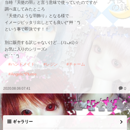
当時『天使の羽』と言う意味で使っていたのですが
調べ直してみたところ
『天使のような羽飾り』となる様で…
イメージピッタリ出しとても良い(*´艸｀*)
という事で即決です！！
別に販売する訳じゃないけど…(ﾉ≧ڡ≦)☆
お気に入りのシリーズ♪
(* ´ ˘ ` *)
#ハンドメイド
#レジン
#チャーム
#Angelic*Plume
0
2020.08.06 07:41
ギャラリー