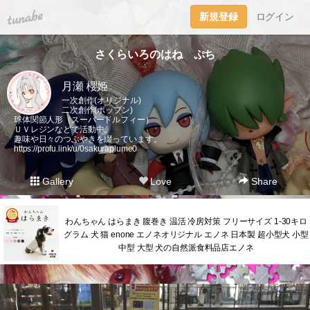
tuna.be
新規登録
ログイン
さくらいろのはね ぷち
月瀬 櫻姫
一次創作(オリジナル)
二次創作(ポップン)
球体関節人形（スーパードルフィー）
ＵＶレジンなどで活動中。
趣味や日々のつぶやきを綴っています。
https://profu.link/u/0sakuraplume0
Gallery
Love
Share
わんちゃん はらまき 腹巻き 温活 冷房対策 フリーサイズ 1-30キロ
グラム 犬 猫 enone エノネオリジナル エノネ 日本製 超小型犬 小型
中型 大型 犬の自然派食料品店エノネ