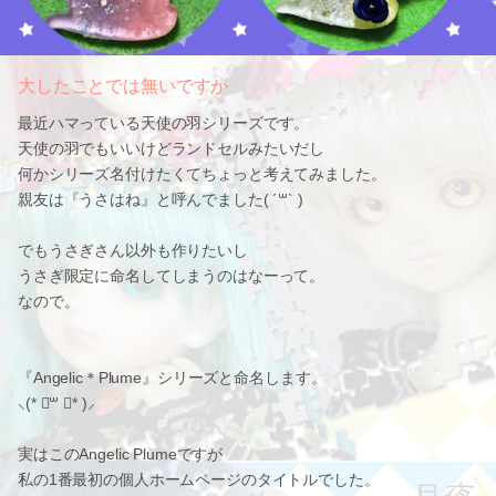
大したことでは無いですが
最近ハマっている天使の羽シリーズです。
天使の羽でもいいけどランドセルみたいだし
何かシリーズ名付けたくてちょっと考えてみました。
親友は『うさはね』と呼んでました( ´꒳​` )
でもうさぎさん以外も作りたいし
うさぎ限定に命名してしまうのはなーって。
なので。
『Angelic＊Plume』シリーズと命名します。
⸜(* ॑꒳ ॑* )⸝
実はこのAngelic Plumeですが
私の1番最初の個人ホームページのタイトルでした。